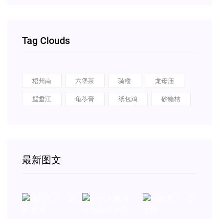
Tag Clouds
梧州南
六堡茶
骑楼
龙母庙
鸳鸯江
龟苓膏
纸包鸡
砂糖桔
最新图文