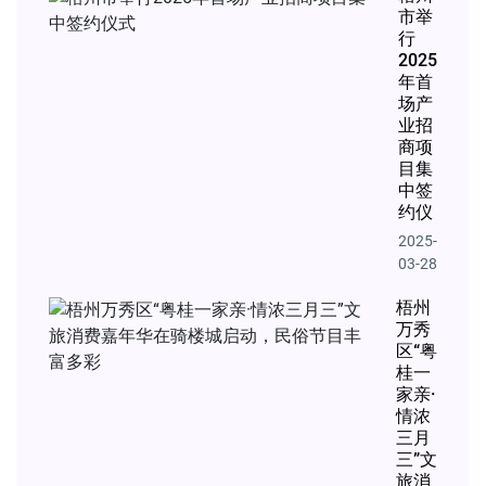
市举
行
2025
年首
场产
业招
商项
目集
中签
约仪
2025-
03-28
梧州
万秀
区“粤
桂一
家亲·
情浓
三月
三”文
旅消